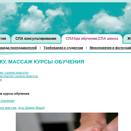
тия
СПА консультирование
СПАSpa обучение,СПА школа
Ж
манда преподавателей
|
Требования к студентам
|
Мероприятия и фотогра
У, МАССАЖ КУРСЫ ОБУЧЕНИЯ
юкс салона красоты
истратор салона красоты
ор
аж курсы обучения
 эпиляции
душ массаж, душ Шарко,Виши)