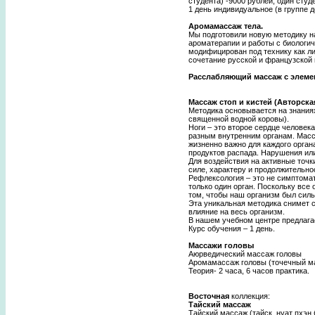
студента) -9000 рублей, один студе
1 день индивидуальное (в группе д
Аромамассаж тела.
Мы подготовили новую методику н
ароматерапии и работы с биологич
модифицирован под технику как л
сочетание русской и французской
Расслабляющий массаж с элеме
Массаж стоп и кистей (Авторск
Методика основывается на знаниях
священной водной коровы).
Ноги – это второе сердце челове
разным внутренним органам. Масси
жизненно важно для каждого органа
продуктов распада. Нарушения ил
Для воздействия на активные точк
силе, характеру и продолжительно
Рефлексология – это не симптомат
только один орган. Поскольку вс
том, чтобы наш организм был сил
Эта уникальная методика снимет с
влияние на весь организм.
В нашем учебном центре предлага
Курс обучения – 1 день.
Массажи головы
Аюрведический массаж головы
Аромамассаж головы (точечный ма
Теория- 2 часа, 6 часов практика.
Восточная
коллекция:
Тайский массаж
Тайский массаж (тайск. нуат пхэн 