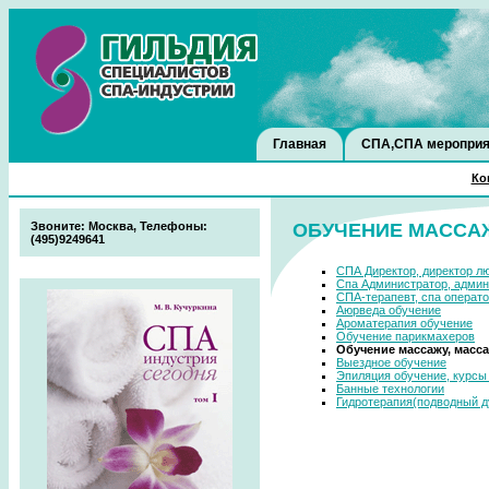
Главная
СПА,СПА мероприя
Ко
Звоните: Москва, Телефоны:
ОБУЧЕНИЕ МАССАЖ
(495)9249641
СПА Директор, директор л
Спа Администратор, админ
СПА-терапевт, спа операт
Аюрведа обучение
Ароматерапия обучение
Обучение парикмахеров
Обучение массажу, масс
Выездное обучение
Эпиляция обучение, курсы
Банные технологии
Гидротерапия(подводный 