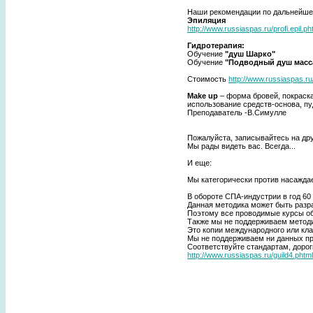
Наши рекомендации по дальнейше
Эпиляция
http://www.russiaspas.ru/profi.epil.ph
Гидротерапия:
Обучение
"душ Шарко"
Обучение
"Подводный душ масс
Стоимость
http://www.russiaspas.ru/
Make up
– форма бровей, покраска,
использование средств-основа, пудр
Преподаватель -В.Симулле
Пожалуйста, записывайтесь на др
Мы рады видеть вас. Всегда...
И еще:
Мы категорически против насажда
В обороте СПА-индустрии в год 60 
Данная методика может быть разр
Поэтому все проводимые курсы о
Также мы не поддерживаем методи
Это копии международного или кла
Мы не поддерживаем ни данных пре
Соответствуйте стандартам, дорог
http://www.russiaspas.ru/guild4.phtml