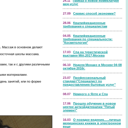
24.11
Приказ о новой номеклатуре
мед.услуг
27.09
Сервис способ экономии?
28.06
Квалификационные
требования к специалистам
04.05
Квалификационные
требования по специальности:
"Косметология"
а. Массаж в основном делают
17.03
Спа на туристической
восточная школы массажа.
выставке Mitt,2017,Москва
ами, так и с другими различными
06.10
Неделя Монако в Москве 04-08
октября 2016г.
ными материалами.
23.07
Профессиональный
стандарт"Специалист по
день занятий, или по форме
предоставлению бытовых услуг"
08.07
Немного о Ялте и Спа
17.06
Прошло обучение в новом
центре антиэйджтерапии "Пятый
элемент"
16.03
О порядке ведения......личных
медицинских книжек в электронном
виде