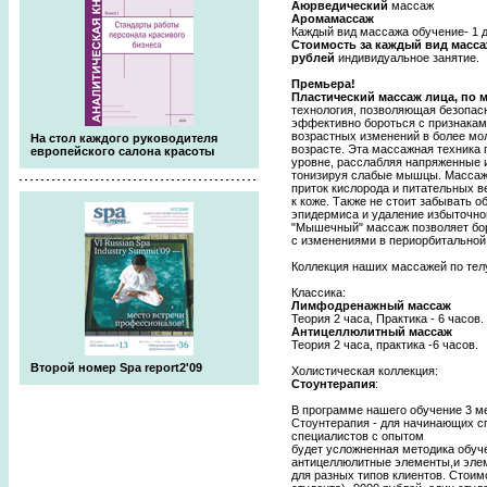
Аюрведический
массаж
Аромамассаж
Каждый вид массажа обучение- 1 де
Стоимость за каждый вид массажа
рублей
индивидуальное занятие.
Премьера!
Пластический массаж лица, по 
технология, позволяющая безопас
эффективно бороться с признакам
возрастных изменений в более мо
На стол каждого руководителя
возрасте. Эта массажная техника
европейского салона красоты
уровне, расслабляя напряженные 
тонизируя слабые мышцы. Массаж 
приток кислорода и питательных 
к коже. Также не стоит забывать 
эпидермиса и удаление избыточног
"Мышечный" массаж позволяет бор
с изменениями в периорбитальной 
Коллекция наших массажей по телу
Классика:
Лимфодренажный массаж
Теория 2 часа, Практика - 6 часов.
Антицеллюлитный массаж
Теория 2 часа, практика -6 часов.
Второй номер Spa report2'09
Холистическая коллекция:
Стоунтерапия
:
В программе нашего обучение 3 м
Стоунтерапия - для начинающих с
специалистов с опытом
будет усложненная методика обуче
антицеллюлитные элементы,и элем
для разных типов клиентов. Стоим