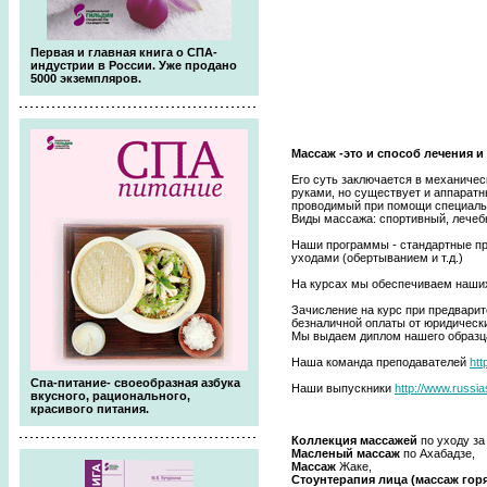
Первая и главная книга о СПА-
индустрии в России. Уже продано
5000 экземпляров.
Массаж -это и способ лечения и
Его суть заключается в механиче
руками, но существует и аппарат
проводимый при помощи специальн
Виды массажа: спортивный, лечебн
Наши программы - стандартные пр
уходами (обертыванием и т.д.)
На курсах мы обеспечиваем наших
Зачисление на курс при предварит
безналичной оплаты от юридическ
Мы выдаем диплом нашего образц
Наша команда преподавателей
htt
Спа-питание- своеобразная азбука
Наши выпускники
http://www.russia
вкусного, рационального,
красивого питания.
Коллекция массажей
по уходу за
Масленый массаж
по Ахабадзе,
Массаж
Жаке,
Стоунтерапия лица (массаж го