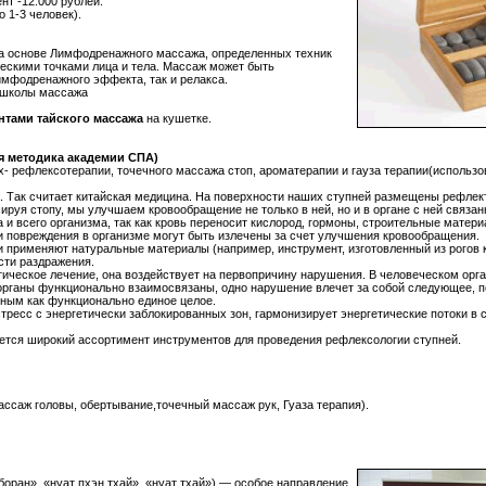
нт -12.000 рублей.
о 1-3 человек).
а основе Лимфодренажного массажа, определенных техник
ескими точками лица и тела. Массаж может быть
имфодренажного эффекта, так и релакса.
 школы массажа
нтами тайского массажа
на кушетке.
ая методика академии СПА)
- рефлексотерапии, точечного массажа стоп, ароматерапии и гауза терапии(использо
ка. Так считает китайская медицина. На поверхности наших ступней размещены рефле
руя стопу, мы улучшаем кровообращение не только в ней, но и в органе с ней связ
 и всего организма, так как кровь переносит кислород, гормоны, строительные матери
и повреждения в организме могут быть излечены за счет улучшения кровообращения.
и применяют натуральные материалы (например, инструмент, изготовленный из рогов 
сти раздражения.
ическое лечение, она воздействует на первопричину нарушения. В человеческом орга
е органы функционально взаимосвязаны, одно нарушение влечет за собой следующее, 
ьным как функционально единое целое.
тресс с энергетически заблокированных зон, гармонизирует энергетические потоки в
ется широкий ассортимент инструментов для проведения рефлексологии ступней.
ссаж головы, обертывание,точечный массаж рук, Гуаза терапия).
боран», «нуат пхэн тхай», «нуат тхай») — особое направление