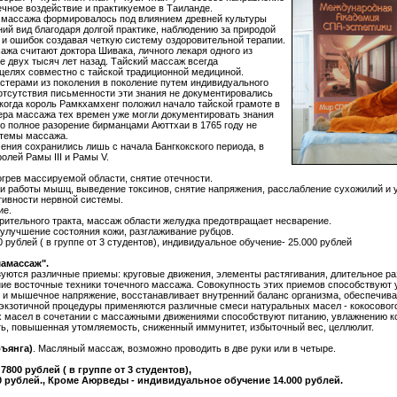
чное воздействие и практикуемое в Таиланде.
о массажа формировалось под влиянием древней культуры
ий вид благодаря долгой практике, наблюдению за природой
 и ошибок создавая четкую систему оздоровительной терапии.
жа считают доктора Шивака, личного лекаря одного из
е двух тысяч лет назад. Тайский массаж всегда
целях совместно с тайской традиционной медициной.
стерами из поколения в поколение путем индивидуального
 отсутствия письменности эти знания не документировались
 когда король Рамкхамхенг положил начало тайской грамоте в
тера массажа тех времен уже могли документировать знания
но полное разорение бирманцами Аюттхаи в 1765 году не
стемы массажа.
ния сохранились лишь с начала Бангкокского периода, в
олей Рамы III и Рамы V.
грев массируемой области, снятие отечности.
и работы мышц, выведение токсинов, снятие напряжения, расслабление сухожилий и 
тивности нервной системы.
ие.
рительного тракта, массаж области желудка предотвращает несварение.
, улучшение состояния кожи, разглаживание рубцов.
 рублей ( в группе от 3 студентов), индивидуальное обучение- 25.000 рублей
амассаж".
уются различные приемы: круговые движения, элементы растягивания, длительное ра
ние восточные техники точечного массажа. Совокупность этих приемов способствуют
 и мышечное напряжение, восстанавливает внутренний баланс организма, обеспечива
экзотичной процедуры применяются различные смеси натуральных масел - кокосового 
 масел в сочетании с массажными движениями способствуют питанию, увлажнению к
сть, повышенная утомляемость, сниженный иммунитет, избыточный вес, целлюлит.
ъянга)
. Масляный массаж, возможно проводить в две руки или в четыре.
00 рублей ( в группе от 3 студентов),
 рублей., Кроме Аюрведы - индивидуальное обучение 14.000 рублей.