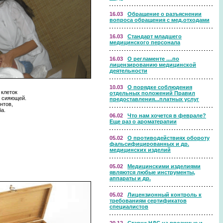
16.03
Обращение о разъяснении
вопроса обращения с мед.отходами
16.03
Стандарт младшего
медицинского персонала
16.03
О регламенте ....по
лицензированию медицинской
деятельности
10.03
О порядке соблюдения
 клеток
отдельных положений Правил
и сияющей.
предоставления...платных услуг
нтов,
а.
06.02
Что нам хочется в феврале?
Еще раз о ароматерапии
05.02
О противодействиях обороту
фальсифицированных и др.
медицинских изделий
05.02
Медицинскими изделиями
являются любые инструменты,
аппараты и др.
05.02
Лицензионный контроль к
требованиям сертификатов
специалистов