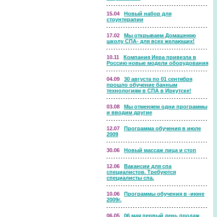
15.04
Новый набор для
стоунтерапии
17.02
Мы открываем Домашнюю
школу СПА- для всех желающих!
10.11
Компания Иера привезла в
Россию новые модели оборудования
04.09
30 августа по 01 сентября
прошло обучение банным
технологиям в СПА в Иркутске!
03.08
Мы отменяем одни программы
и вводим другие
12.07
Программа обучения в июле
2009
30.06
Новый массаж лица и стоп
12.06
Вакансии для спа
специалистов. Требуются
специалисты спа.
10.06
Программы обучения в -июне
2009г.
06.05
06 мая первый день продаж