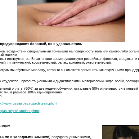
 предупреждения болезней, но и удовольствие.
ском воздействии специальными приемами на поверхность тела или какого-либо орган
ный массаж,
ых инструментов. В настоящее время существуют российская,финская, шведская и 
ый, гигиенический, косметический, релаксационный, энергетический.
ограммы обучения массажу, которые вы сможете применить как отдельными процедур
 студентов - презентационными и дидактическими материалами, кофе-брейк, расход
ельной оплаты (50%) за две недели обучения, остальные 50% оплачиваются в первый 
их лиц в размере 100% единовременно.
а.
p://www.russiaspas.ru/profi.team.phtml
spas.ru/profi.student.phtml
 лицом:
рячими и холодными камнями)
,полудрагоценные камни,