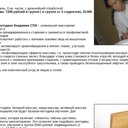
нь, 8 ак. часов, с дальнейшей отработкой.
- 7200 рублей в группе ( в группе от 3 студентов), 10.000
методике Академии СПА
– уникальная массажная
но и
и преждевременного старения и заниматься профилактикой
лодом
 позволяет работать с мягкими тканями лица на мышечном
и
активизирует кровообращение в мягких тканях, улучшая
веществ
об эксфолиирующем эффекте массажа, т.е. происходит мягкое отшелушивание роговых
о секрета сальных желез. Благодаря этому кожа становится более упругой, молодой 
оться с первыми признаками старения, с гравитационным птозом у возрастных пацие
зоне и зоне носогубного треугольника, а также проводить безинъекционный лифтинг лб
 или комплексный уход за лицом и телом:
етодики: базовый массаж, чакра массаж, активный массаж.
пециалистов будет базовая методика обучения. Для
ния, которая включает элементы тайских растяжек,
енты кинезитерапии. Это позволит вам подобрать методику
ость обучения в группе 6500 рублей, индивидуально (2