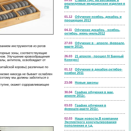
20.12
Ставки НДС на ввозимые и
реализуемые медицинские изделия в
РФ
01.12
Обучение ноябрь, декабрь и
прошедшее 2013
04.11
Обучение декабрь , ноябрь,
октябрь, июнь-июль2012
27.03
Обучение в - апреле, феврале,
ванием инструментов из рогов
марте 2012г.
кторные зоны, соответствующие
26.03
21 апреля - прошел IV Банный
анном. Улучшение кровообращения
Конкурс!
алы, антитела, освобождает от
китайской коровы) различные по
01.12
Обучение в декабре,октябре-
ноябре 2011
низме никогда не бывает ослаблен
поэтому мы должны заботиться о
23.08
Новые законы
 ступне, окажет оздоравливающее
30.04
График обучения в мае,
апреле 2011г.
03.03
График обучения в
феврале,марте 2011г.
02.03
Наши новости.В компании
Экспертного консультирования
пополнение и т.д.