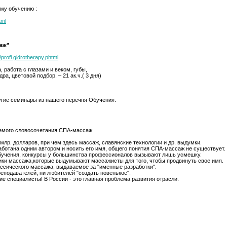
му обучению :
tml
аж"
profi.gidrotherapy.phtml
 работа с глазами и веком, губы,
а, цветовой подбор. – 21 ак.ч.( 3 дня)
угие семинары из нашего перечня Обучения.
емого словосочетания СПА-массаж.
млр. долларов, при чем здесь массаж, славянские технологии и др. выдумки.
аботана одним автором и носить его имя, общего понятия СПА-массаж не существует.
бучения, конкурсы у большинства профессионалов вызывают лишь усмешку.
ки массажа,которые выдумывают массажисты для того, чтобы продвинуть свое имя.
ссического массажа, выдаваемое за "именные разработки".
подавателей, ни любителей "создать новенькое".
ие специалисты! В России - это главная проблема развития отрасли.