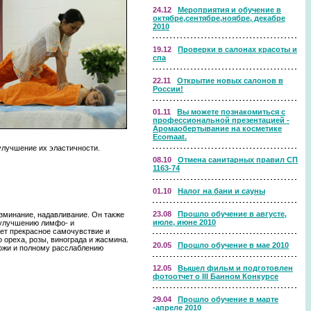
24.12
Мероприятия и обучение в
октябре,сентябре,ноябре, декабре
2010
19.12
Проверки в салонах красоты и
спа
22.11
Открытие новых салонов в
России!
01.11
Вы можете познакомиться с
профессиональной презентацией -
Аромаобертывание на косметике
Ecomaat.
улучшение их эластичности.
08.10
Отмена санитарных правил СП
1163-74
01.10
Налог на бани и сауны
23.08
Прошло обучение в августе,
зминание, надавливание. Он также
июле, июне 2010
 улучшению лимфо- и
ет прекрасное самочувствие и
ореха, розы, винограда и жасмина.
20.05
Прошло обучение в мае 2010
ожи и полному расслаблению
12.05
Вышел фильм и подготовлен
фотоотчет о III Банном Конкурсе
29.04
Прошло обучение в марте
-апреле 2010