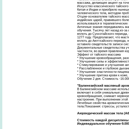
массажа, делающее акцент на точе
Искусство классического тайског
Китая и Индии и приобрело нынешн
человеческого тела, методом проб
Отцом-основателем тайского масса
индийских царей, правившего боле
использовался в терапевтических 
Античные знания передавались ма
обучения. Тысячу лет назад из-за
вплоть до Сукхотайского периода,
1277 году. Предполагают, что мас
вплоть до Аюттхайского периода, 
оставило свидетельств записи си
Документальные свидетельства уче
частности, во время правления кор
Эффект от тайского массажа
* Улучшение кровообращения, разо
* Улучшение силы и эффективност
* Стимулирование и улучшение ак
* Расслабленное и глубокое дыхан
* Улучшение эластичности пищева
* Улучшение притока крови к коже
Обучение 2 дня. Стоимость -16.000
"Балинезийский масляный аром
В Балинезийском массаже использ
включает в себя уникальные древ
кровообращения, снимает нервное
настроение. При выполнении этой 
Лечебные свойства ароматических
тела.Показания: стрессы, устало
Аюрведический массаж тела (Аб
Стоимость каждой дисциплины 78
Индивидуальное обучение-9.000